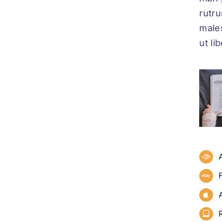
rutr
sit 
male
ut l