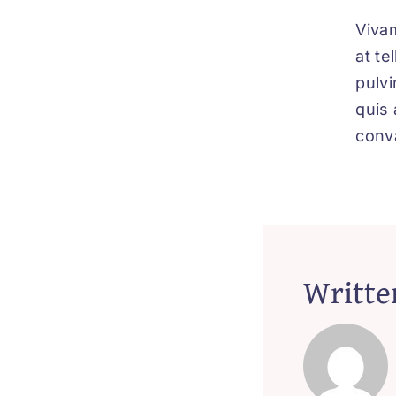
Vivam
at te
pulvi
quis 
conva
Writte