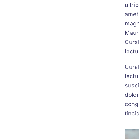
ultri
amet
magna
Mauri
Curab
lectu
Curab
lectu
susci
dolor
congu
tinci