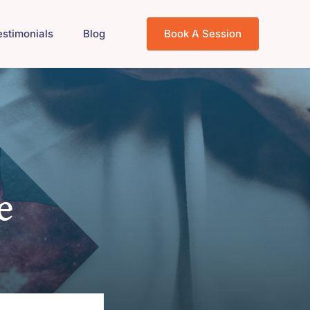
estimonials
Blog
Book A Session
e