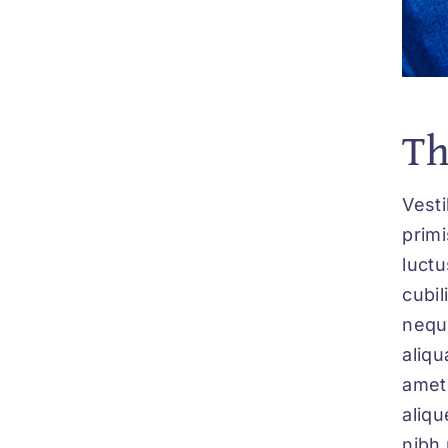
Th
Vest
feug
primi
just
luctu
conse
cubil
at te
neque
alique
aliqu
nibh
amet 
non 
aliqu
temp
nibh 
lectus