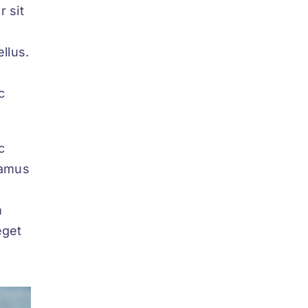
 sit
llus.
c
c
vamus
m
eget