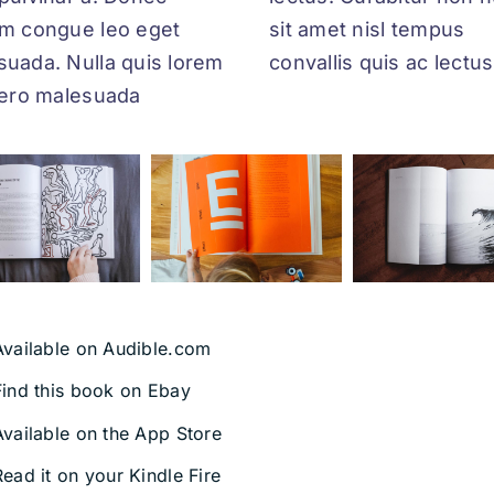
um congue leo eget
amet nisl tempus
suada. Nulla quis lorem
convallis quis ac lectus
ibero malesuada
Available on Audible.com
Find this book on Ebay
Available on the App Store
Read it on your Kindle Fire