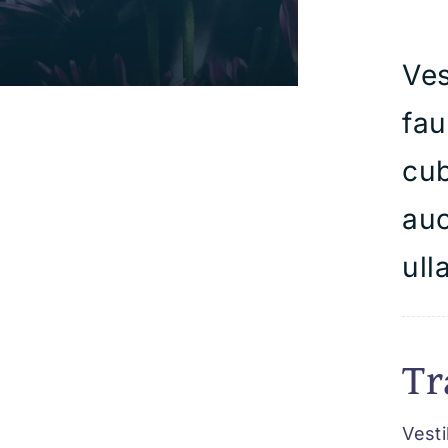
Ves
fau
cub
auc
ull
Tr
Vesti