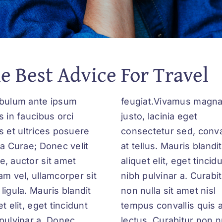
e Best Advice For Travel
ibulum ante ipsum
iat.Vivamus magna
s in faucibus orci
o, lacinia eget
s et ultrices posuere
ctetur sed, convallis
ia Curae; Donec velit
llus. Mauris blandit
, auctor sit amet
t elit, eget tincidunt
am vel, ullamcorper sit
 pulvinar a. Curabitur
ligula. Mauris blandit
nulla sit amet nisl
et elit, eget tincidunt
us convallis quis ac
pulvinar a. Donec
. Curabitur non nulla