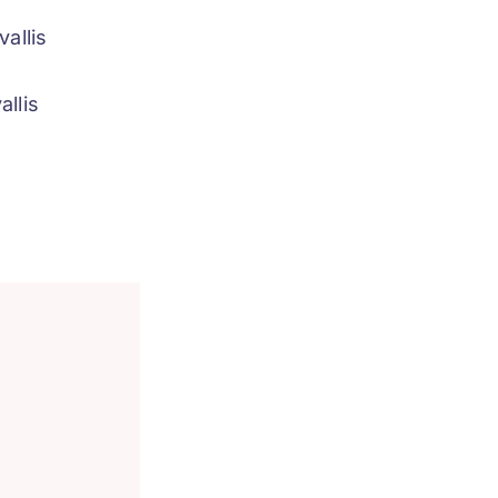
allis
allis